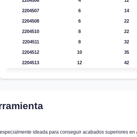
2204506
4
12
2204507
6
14
2204508
6
22
2204510
8
22
2204511
8
32
2204512
10
35
2204513
12
42
rramienta
 especialmente ideada para conseguir acabados superiores en 