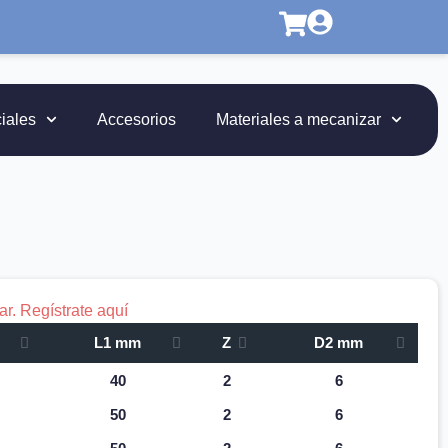
iales
Accesorios
Materiales a mecanizar
r. Regístrate aquí
L1 mm
Z
D2 mm
40
2
6
50
2
6