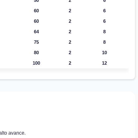
50
2
6
60
2
6
60
2
6
64
2
8
75
2
8
80
2
10
100
2
12
alto avance.