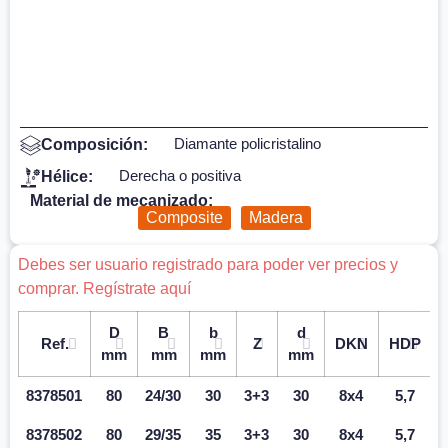
Diamante policristalino
Composición:
Derecha o positiva
Hélice:
Material de mecanizado:
Composite
Madera
Debes ser usuario registrado para poder ver precios y
comprar. Regístrate aquí
D
B
b
d
Ref.
Z
DKN
HDP
mm
mm
mm
mm
8378501
80
24/30
30
3+3
30
8x4
5,7
8378502
80
29/35
35
3+3
30
8x4
5,7