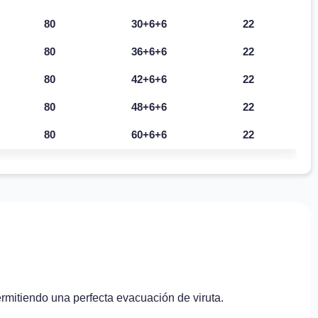
80
30+6+6
22
80
36+6+6
22
80
42+6+6
22
80
48+6+6
22
80
60+6+6
22
ermitiendo una perfecta evacuación de viruta.