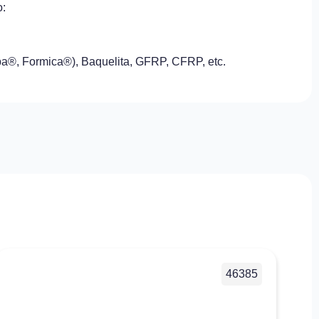
o:
spa®, Formica®), Baquelita, GFRP, CFRP, etc.
46385