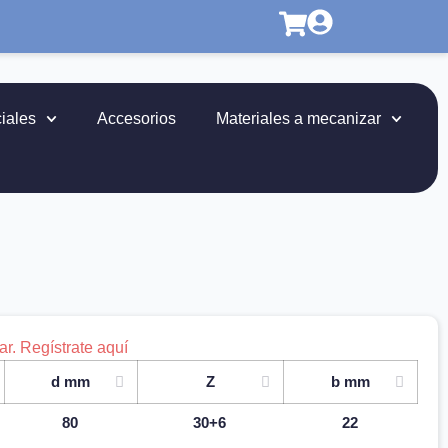
iales
Accesorios
Materiales a mecanizar
r. Regístrate aquí
d mm
Z
b mm
80
30+6
22