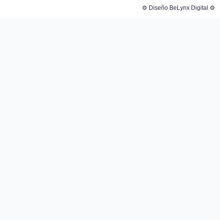
⚙️ Diseño BeLynx Digital ⚙️