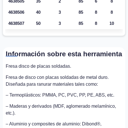
4638505
35
2
85
6
8
4638506
40
3
85
8
8
4638507
50
3
85
8
10
Información sobre esta herramienta
Fresa disco de placas soldadas.
Fresa de disco con placas soldadas de metal duro.
Diseñada para ranurar materiales tales como:
– Termoplásticos: PMMA, PC, PVC, PP, PE, ABS, etc.
– Maderas y derivados (MDF, aglomerado melamínico,
etc.).
– Aluminio y composites de aluminio: Dibond®,