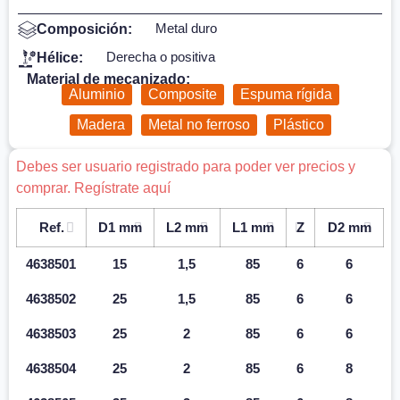
Metal duro
Composición:
Derecha o positiva
Hélice:
Material de mecanizado:
Aluminio
Composite
Espuma rígida
Madera
Metal no ferroso
Plástico
Debes ser usuario registrado para poder ver precios y
comprar. Regístrate aquí
Ref.
D1 mm
L2 mm
L1 mm
Z
D2 mm
4638501
15
1,5
85
6
6
4638502
25
1,5
85
6
6
4638503
25
2
85
6
6
4638504
25
2
85
6
8